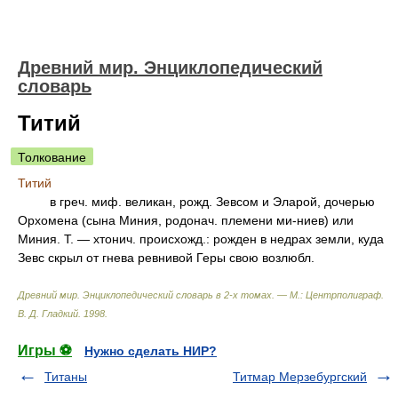
Древний мир. Энциклопедический
словарь
Титий
Толкование
Титий
в греч. миф. великан, рожд. Зевсом и Эларой, дочерью
Орхомена (сына Миния, родонач. племени ми-ниев) или
Миния. Т. — хтонич. происхожд.: рожден в недрах земли, куда
Зевс скрыл от гнева ревнивой Геры свою возлюбл.
Древний мир. Энциклопедический словарь в 2-х томах. — М.: Центрполиграф
.
В. Д. Гладкий
.
1998
.
Игры ⚽
Нужно сделать НИР?
Титаны
Титмар Мерзебургский