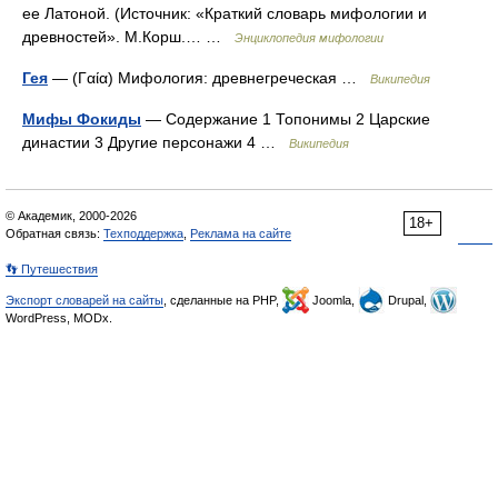
ее Латоной. (Источник: «Краткий словарь мифологии и
древностей». М.Корш.… …
Энциклопедия мифологии
Гея
— (Γαία) Мифология: древнегреческая …
Википедия
Мифы Фокиды
— Содержание 1 Топонимы 2 Царские
династии 3 Другие персонажи 4 …
Википедия
© Академик, 2000-2026
18+
Обратная связь:
Техподдержка
,
Реклама на сайте
👣 Путешествия
Экспорт словарей на сайты
, сделанные на PHP,
Joomla,
Drupal,
WordPress, MODx.