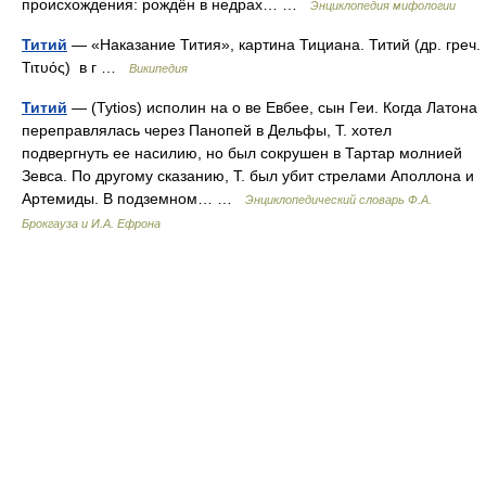
происхождения: рождён в недрах… …
Энциклопедия мифологии
Титий
— «Наказание Тития», картина Тициана. Титий (др. греч.
Τιτυός) в г …
Википедия
Титий
— (Tytios) исполин на о ве Евбее, сын Геи. Когда Латона
переправлялась через Панопей в Дельфы, Т. хотел
подвергнуть ее насилию, но был сокрушен в Тартар молнией
Зевса. По другому сказанию, Т. был убит стрелами Аполлона и
Артемиды. В подземном… …
Энциклопедический словарь Ф.А.
Брокгауза и И.А. Ефрона