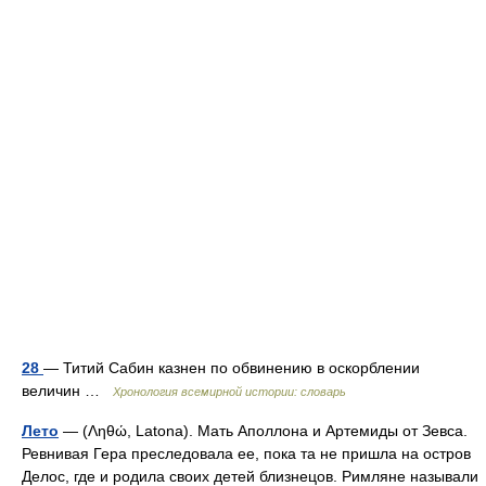
28
— Титий Сабин казнен по обвинению в оскорблении
величин …
Хронология всемирной истории: словарь
Лето
— (Ληθώ, Latona). Мать Аполлона и Артемиды от Зевса.
Ревнивая Гера преследовала ее, пока та не пришла на остров
Делос, где и родила своих детей близнецов. Римляне называли