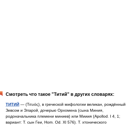
Смотреть что такое "Титий" в других словарях:
ТИТИЙ
— (Τιτυός), в греческой мифологии великан, рождённый
Зевсом и Эларой, дочерью Орхомена (сына Миния,
родоначальника племени миниев) или Мииия (Apollod. I 4, 1;
вариант: Т. сын Геи, Hom. Od. XI 576). Т. хтонического