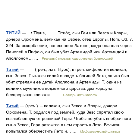
ТИТИЙ
— • Tityus, Τιτυός, сын Геи или Зевса и Клары,
дочери Орхомена, великан на Эвбее, отец Европы. Ноm. Od. 7,
324. За оскорбление, нанесенное Латоне, когда она шла через
Панопей в Пифою, он был убит Артемидой или Артемидой и
Аполлоном… …
Реальный словарь классических древностей
Титий
— (греч., лат. Tityos), в греч. мифологии великан,
сын Зевса. Пытался силой овладеть богиней Лето, за что был
убит стрелами ее детей Аполлона и Артемиды. Т. один из
великих мучеников подземного царства: два коршуна
беспрерывно клевали… …
Словарь античности
Титий
— (греч.) – великан, сын Зевса и Элары, дочери
Орхомена. Т. родился под землей, куда Зевс спрятал свою
возлюбленную от ревнивой Геры. Чтобы погубить внебрачного
сына Зевса, Гера разожгла в нем страсть к Лето. Великан
попытался обесчестить Лето и… …
Мифологический словарь